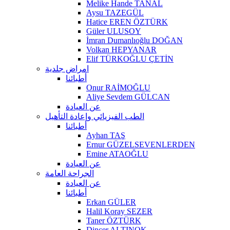
Melike Hande TANAL
Aysu TAZEGÜL
Hatice EREN ÖZTÜRK
Güler ULUSOY
İmran Dumanlıoğlu DOĞAN
Volkan HEPYANAR
Elif TÜRKOĞLU ÇETİN
امراض جلدية
أطبائنا
Onur RAİMOĞLU
Aliye Sevdem GÜLCAN
عن العيادة
الطب الفيزيائي وإعادة التأهيل
أطبائنا
Ayhan TAŞ
Ernur GÜZELSEVENLERDEN
Emine ATAOĞLU
عن العيادة
الجراحة العامة
عن العيادة
أطبائنا
Erkan GÜLER
Halil Koray SEZER
Taner ÖZTÜRK
Dinçer ALTINOK