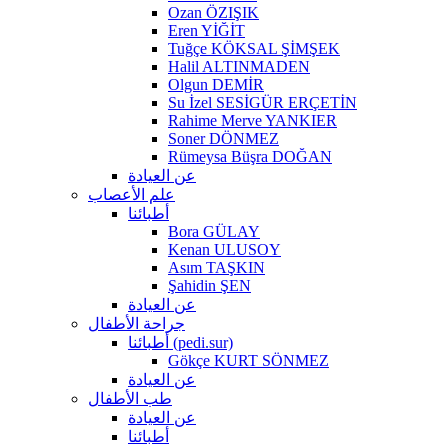
Ozan ÖZIŞIK
Eren YİĞİT
Tuğçe KÖKSAL ŞİMŞEK
Halil ALTINMADEN
Olgun DEMİR
Su İzel SESİGÜR ERÇETİN
Rahime Merve YANKIER
Soner DÖNMEZ
Rümeysa Büşra DOĞAN
عن العيادة
علم الأعصاب
أطبائنا
Bora GÜLAY
Kenan ULUSOY
Asım TAŞKIN
Şahidin ŞEN
عن العيادة
جراحة الأطفال
أطبائنا (pedi.sur)
Gökçe KURT SÖNMEZ
عن العيادة
طب الأطفال
عن العيادة
أطبائنا