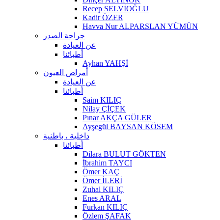
Recep SELVİOĞLU
Kadir ÖZER
Havva Nur ALPARSLAN YÜMÜN
جراحة الصدر
عن العيادة
أطبائنا
Ayhan YAHŞİ
أمراض العيون
عن العيادة
أطبائنا
Saim KILIÇ
Nilay ÇİÇEK
Pınar AKÇA GÜLER
Ayşegül BAYSAN KÖSEM
داخلية ، باطنية
أطبائنا
Dilara BULUT GÖKTEN
İbrahim TAYCI
Ömer KAÇ
Ömer İLERİ
Zuhal KILIÇ
Enes ARAL
Furkan KILIÇ
Özlem ŞAFAK