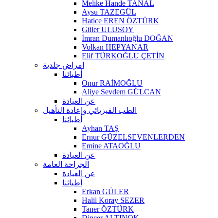
Melike Hande TANAL
Aysu TAZEGÜL
Hatice EREN ÖZTÜRK
Güler ULUSOY
İmran Dumanlıoğlu DOĞAN
Volkan HEPYANAR
Elif TÜRKOĞLU ÇETİN
امراض جلدية
أطبائنا
Onur RAİMOĞLU
Aliye Sevdem GÜLCAN
عن العيادة
الطب الفيزيائي وإعادة التأهيل
أطبائنا
Ayhan TAŞ
Ernur GÜZELSEVENLERDEN
Emine ATAOĞLU
عن العيادة
الجراحة العامة
عن العيادة
أطبائنا
Erkan GÜLER
Halil Koray SEZER
Taner ÖZTÜRK
Dinçer ALTINOK