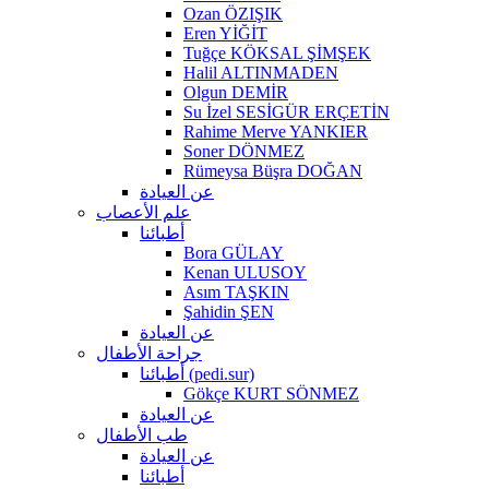
Ozan ÖZIŞIK
Eren YİĞİT
Tuğçe KÖKSAL ŞİMŞEK
Halil ALTINMADEN
Olgun DEMİR
Su İzel SESİGÜR ERÇETİN
Rahime Merve YANKIER
Soner DÖNMEZ
Rümeysa Büşra DOĞAN
عن العيادة
علم الأعصاب
أطبائنا
Bora GÜLAY
Kenan ULUSOY
Asım TAŞKIN
Şahidin ŞEN
عن العيادة
جراحة الأطفال
أطبائنا (pedi.sur)
Gökçe KURT SÖNMEZ
عن العيادة
طب الأطفال
عن العيادة
أطبائنا