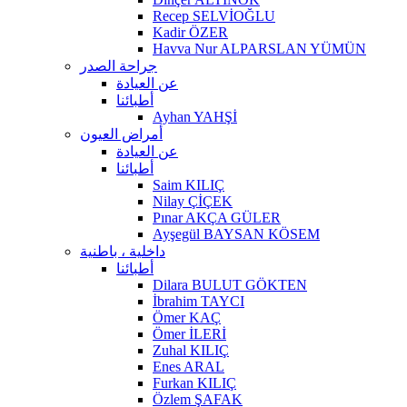
Recep SELVİOĞLU
Kadir ÖZER
Havva Nur ALPARSLAN YÜMÜN
جراحة الصدر
عن العيادة
أطبائنا
Ayhan YAHŞİ
أمراض العيون
عن العيادة
أطبائنا
Saim KILIÇ
Nilay ÇİÇEK
Pınar AKÇA GÜLER
Ayşegül BAYSAN KÖSEM
داخلية ، باطنية
أطبائنا
Dilara BULUT GÖKTEN
İbrahim TAYCI
Ömer KAÇ
Ömer İLERİ
Zuhal KILIÇ
Enes ARAL
Furkan KILIÇ
Özlem ŞAFAK