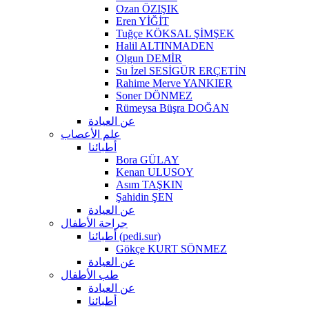
Ozan ÖZIŞIK
Eren YİĞİT
Tuğçe KÖKSAL ŞİMŞEK
Halil ALTINMADEN
Olgun DEMİR
Su İzel SESİGÜR ERÇETİN
Rahime Merve YANKIER
Soner DÖNMEZ
Rümeysa Büşra DOĞAN
عن العيادة
علم الأعصاب
أطبائنا
Bora GÜLAY
Kenan ULUSOY
Asım TAŞKIN
Şahidin ŞEN
عن العيادة
جراحة الأطفال
أطبائنا (pedi.sur)
Gökçe KURT SÖNMEZ
عن العيادة
طب الأطفال
عن العيادة
أطبائنا