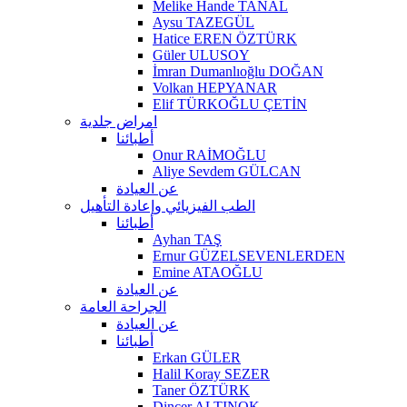
Melike Hande TANAL
Aysu TAZEGÜL
Hatice EREN ÖZTÜRK
Güler ULUSOY
İmran Dumanlıoğlu DOĞAN
Volkan HEPYANAR
Elif TÜRKOĞLU ÇETİN
امراض جلدية
أطبائنا
Onur RAİMOĞLU
Aliye Sevdem GÜLCAN
عن العيادة
الطب الفيزيائي وإعادة التأهيل
أطبائنا
Ayhan TAŞ
Ernur GÜZELSEVENLERDEN
Emine ATAOĞLU
عن العيادة
الجراحة العامة
عن العيادة
أطبائنا
Erkan GÜLER
Halil Koray SEZER
Taner ÖZTÜRK
Dinçer ALTINOK