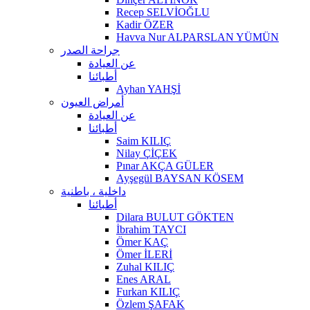
Recep SELVİOĞLU
Kadir ÖZER
Havva Nur ALPARSLAN YÜMÜN
جراحة الصدر
عن العيادة
أطبائنا
Ayhan YAHŞİ
أمراض العيون
عن العيادة
أطبائنا
Saim KILIÇ
Nilay ÇİÇEK
Pınar AKÇA GÜLER
Ayşegül BAYSAN KÖSEM
داخلية ، باطنية
أطبائنا
Dilara BULUT GÖKTEN
İbrahim TAYCI
Ömer KAÇ
Ömer İLERİ
Zuhal KILIÇ
Enes ARAL
Furkan KILIÇ
Özlem ŞAFAK