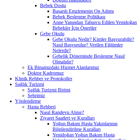
Bebek Dostu
Başarılı Emzirmenin On Adımı
Bebek Beslenme Politikası
Anne Yanından Taburcu Edilen Yenidoğan
Bebekler İçin Öneriler
Gebe Okulu
Gebe Okulu Nedir? Kimler Başvurabilir?
Nasıl Başvurulur? Verilen Eğitimler
Nelerdir?
Gebelik Döneminde Beslenme Nasıl
Olmalıdır?
Ek Binamızdaki Hizmet Alanlarımız
Doktor Kadromuz
Klinik Rehber ve Protokoller
Sağlık Turizmi
Sağlık Turizmi Birimi
Şehrimiz
Yönlendirme
Hasta Rehberi
Nasıl Randevu Alınır?
Ziyaret Saatleri ve Kuralları
Yoğun Bakım Hasta Yakınlarının
Bilgilendirilme Kuralları
Yenidoğan Yoğun Bakım Hasta