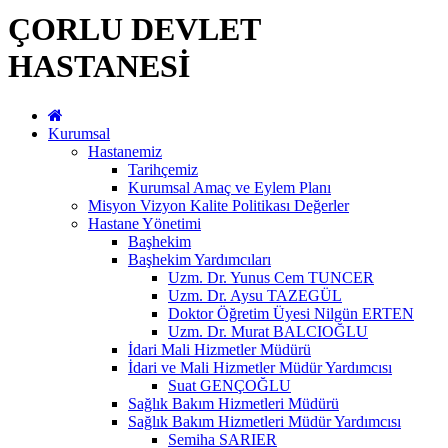
ÇORLU DEVLET
HASTANESİ
Kurumsal
Hastanemiz
Tarihçemiz
Kurumsal Amaç ve Eylem Planı
Misyon Vizyon Kalite Politikası Değerler
Hastane Yönetimi
Başhekim
Başhekim Yardımcıları
Uzm. Dr. Yunus Cem TUNCER
Uzm. Dr. Aysu TAZEGÜL
Doktor Öğretim Üyesi Nilgün ERTEN
Uzm. Dr. Murat BALCIOĞLU
İdari Mali Hizmetler Müdürü
İdari ve Mali Hizmetler Müdür Yardımcısı
Suat GENÇOĞLU
Sağlık Bakım Hizmetleri Müdürü
Sağlık Bakım Hizmetleri Müdür Yardımcısı
Semiha SARIER