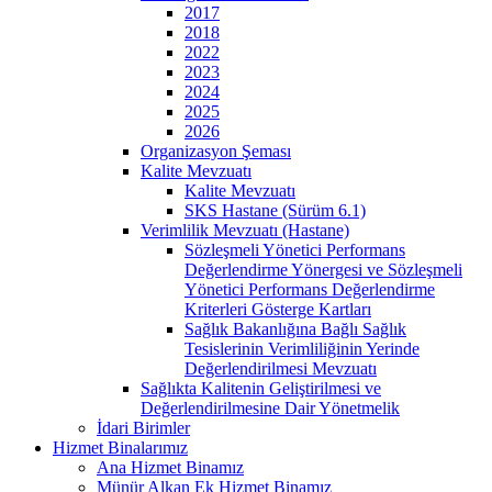
2017
2018
2022
2023
2024
2025
2026
Organizasyon Şeması
Kalite Mevzuatı
Kalite Mevzuatı
SKS Hastane (Sürüm 6.1)
Verimlilik Mevzuatı (Hastane)
Sözleşmeli Yönetici Performans
Değerlendirme Yönergesi ve Sözleşmeli
Yönetici Performans Değerlendirme
Kriterleri Gösterge Kartları
Sağlık Bakanlığına Bağlı Sağlık
Tesislerinin Verimliliğinin Yerinde
Değerlendirilmesi Mevzuatı
Sağlıkta Kalitenin Geliştirilmesi ve
Değerlendirilmesine Dair Yönetmelik
İdari Birimler
Hizmet Binalarımız
Ana Hizmet Binamız
Münür Alkan Ek Hizmet Binamız