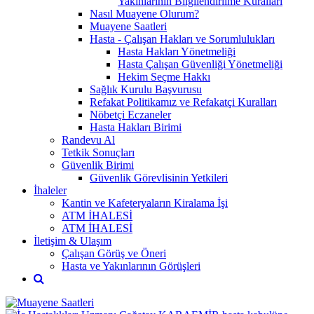
Yakınlarının Bilgilendirilme Kuralları
Nasıl Muayene Olurum?
Muayene Saatleri
Hasta - Çalışan Hakları ve Sorumlulukları
Hasta Hakları Yönetmeliği
Hasta Çalışan Güvenliği Yönetmeliği
Hekim Seçme Hakkı
Sağlık Kurulu Başvurusu
Refakat Politikamız ve Refakatçi Kuralları
Nöbetçi Eczaneler
Hasta Hakları Birimi
Randevu Al
Tetkik Sonuçları
Güvenlik Birimi
Güvenlik Görevlisinin Yetkileri
İhaleler
Kantin ve Kafeteryaların Kiralama İşi
ATM İHALESİ
ATM İHALESİ
İletişim & Ulaşım
Çalışan Görüş ve Öneri
Hasta ve Yakınlarının Görüşleri