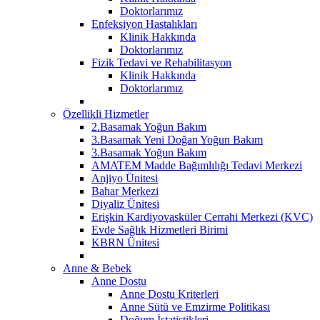
Doktorlarımız
Enfeksiyon Hastalıkları
Klinik Hakkında
Doktorlarımız
Fizik Tedavi ve Rehabilitasyon
Klinik Hakkında
Doktorlarımız
Özellikli Hizmetler
2.Basamak Yoğun Bakım
3.Basamak Yeni Doğan Yoğun Bakım
3.Basamak Yoğun Bakım
AMATEM Madde Bağımlılığı Tedavi Merkezi
Anjiyo Ünitesi
Bahar Merkezi
Diyaliz Ünitesi
Erişkin Kardiyovasküler Cerrahi Merkezi (KVC)
Evde Sağlık Hizmetleri Birimi
KBRN Ünitesi
Anne & Bebek
Anne Dostu
Anne Dostu Kriterleri
Anne Sütü ve Emzirme Politikası
Doğum İstatistikleri