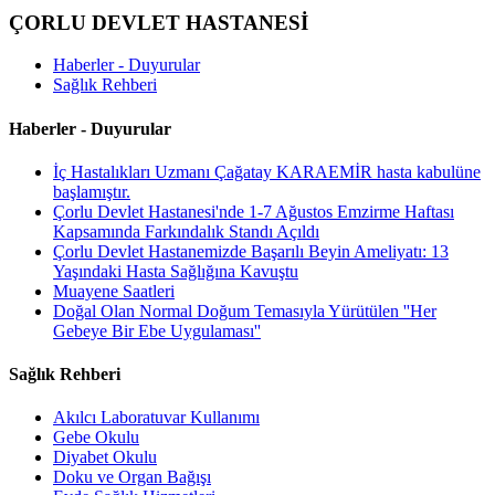
ÇORLU DEVLET HASTANESİ
Haberler - Duyurular
Sağlık Rehberi
Haberler - Duyurular
İç Hastalıkları Uzmanı Çağatay KARAEMİR hasta kabulüne
başlamıştır.
Çorlu Devlet Hastanesi'nde 1-7 Ağustos Emzirme Haftası
Kapsamında Farkındalık Standı Açıldı
Çorlu Devlet Hastanemizde Başarılı Beyin Ameliyatı: 13
Yaşındaki Hasta Sağlığına Kavuştu
Muayene Saatleri
Doğal Olan Normal Doğum Temasıyla Yürütülen ''Her
Gebeye Bir Ebe Uygulaması''
Sağlık Rehberi
Akılcı Laboratuvar Kullanımı
Gebe Okulu
Diyabet Okulu
Doku ve Organ Bağışı