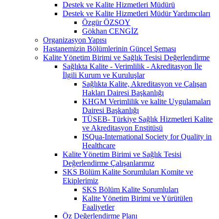
Destek ve Kalite Hizmetleri Müdürü
Destek ve Kalite Hizmetleri Müdür Yardımcıları
Özgür ÖZSOY
Gökhan CENGİZ
Organizasyon Yapısı
Hastanemizin Bölümlerinin Güncel Şeması
Kalite Yönetim Birimi ve Sağlık Tesisi Değerlendirme
Sağlıkta Kalite - Verimlilik - Akreditasyon İle
İlgili Kurum ve Kuruluşlar
Sağlıkta Kalite, Akreditasyon ve Çalışan
Hakları Dairesi Başkanlığı
KHGM Verimlilik ve kalite Uygulamaları
Dairesi Başkanlığı
TÜSEB- Türkiye Sağlık Hizmetleri Kalite
ve Akreditasyon Enstitüsü
ISQua-International Society for Quality in
Healthcare
Kalite Yönetim Birimi ve Sağlık Tesisi
Değerlendirme Çalışanlarımız
SKS Bölüm Kalite Sorumluları Komite ve
Ekiplerimiz
SKS Bölüm Kalite Sorumluları
Kalite Yönetim Birimi ve Yürütülen
Faaliyetler
Öz Değerlendirme Planı