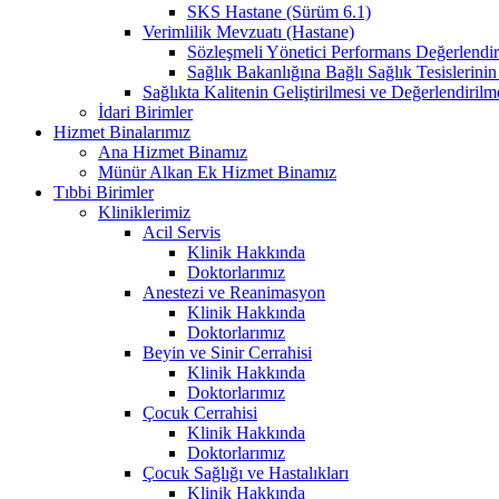
SKS Hastane (Sürüm 6.1)
Verimlilik Mevzuatı (Hastane)
Sözleşmeli Yönetici Performans Değerlendir
Sağlık Bakanlığına Bağlı Sağlık Tesislerini
Sağlıkta Kalitenin Geliştirilmesi ve Değerlendiril
İdari Birimler
Hizmet Binalarımız
Ana Hizmet Binamız
Münür Alkan Ek Hizmet Binamız
Tıbbi Birimler
Kliniklerimiz
Acil Servis
Klinik Hakkında
Doktorlarımız
Anestezi ve Reanimasyon
Klinik Hakkında
Doktorlarımız
Beyin ve Sinir Cerrahisi
Klinik Hakkında
Doktorlarımız
Çocuk Cerrahisi
Klinik Hakkında
Doktorlarımız
Çocuk Sağlığı ve Hastalıkları
Klinik Hakkında