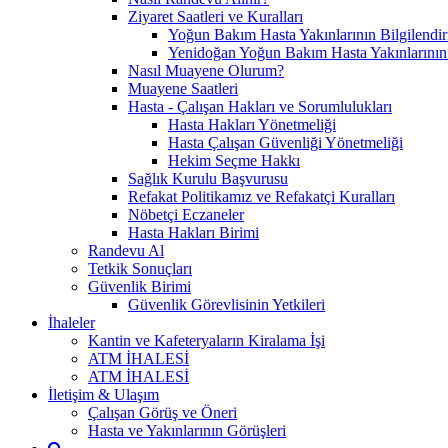
Ziyaret Saatleri ve Kuralları
Yoğun Bakım Hasta Yakınlarının Bilgilendir
Yenidoğan Yoğun Bakım Hasta Yakınlarının B
Nasıl Muayene Olurum?
Muayene Saatleri
Hasta - Çalışan Hakları ve Sorumlulukları
Hasta Hakları Yönetmeliği
Hasta Çalışan Güvenliği Yönetmeliği
Hekim Seçme Hakkı
Sağlık Kurulu Başvurusu
Refakat Politikamız ve Refakatçi Kuralları
Nöbetçi Eczaneler
Hasta Hakları Birimi
Randevu Al
Tetkik Sonuçları
Güvenlik Birimi
Güvenlik Görevlisinin Yetkileri
İhaleler
Kantin ve Kafeteryaların Kiralama İşi
ATM İHALESİ
ATM İHALESİ
İletişim & Ulaşım
Çalışan Görüş ve Öneri
Hasta ve Yakınlarının Görüşleri