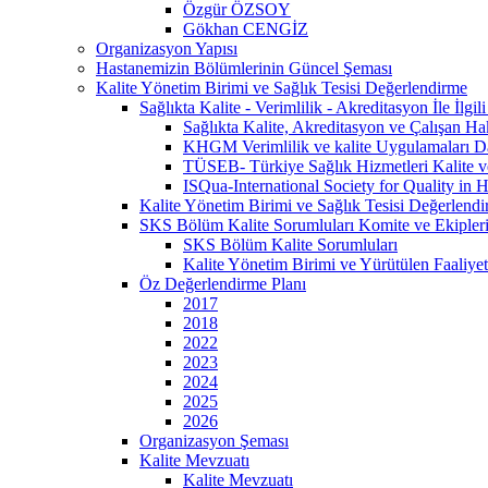
Özgür ÖZSOY
Gökhan CENGİZ
Organizasyon Yapısı
Hastanemizin Bölümlerinin Güncel Şeması
Kalite Yönetim Birimi ve Sağlık Tesisi Değerlendirme
Sağlıkta Kalite - Verimlilik - Akreditasyon İle İlg
Sağlıkta Kalite, Akreditasyon ve Çalışan Hak
KHGM Verimlilik ve kalite Uygulamaları Da
TÜSEB- Türkiye Sağlık Hizmetleri Kalite v
ISQua-International Society for Quality in H
Kalite Yönetim Birimi ve Sağlık Tesisi Değerlendi
SKS Bölüm Kalite Sorumluları Komite ve Ekipler
SKS Bölüm Kalite Sorumluları
Kalite Yönetim Birimi ve Yürütülen Faaliyet
Öz Değerlendirme Planı
2017
2018
2022
2023
2024
2025
2026
Organizasyon Şeması
Kalite Mevzuatı
Kalite Mevzuatı