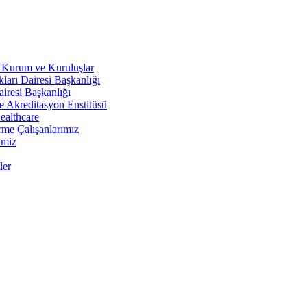
ili Kurum ve Kuruluşlar
ları Dairesi Başkanlığı
iresi Başkanlığı
e Akreditasyon Enstitüsü
ealthcare
rme Çalışanlarımız
imiz
ler