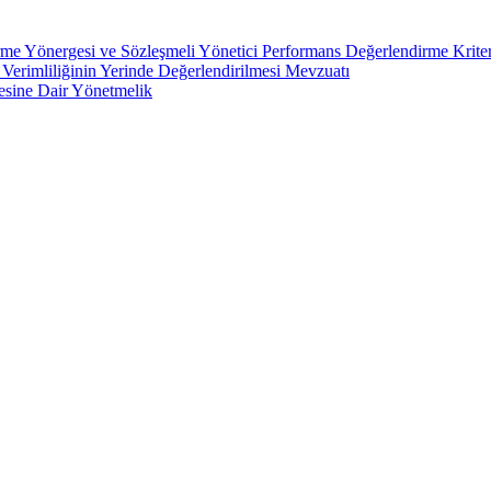
me Yönergesi ve Sözleşmeli Yönetici Performans Değerlendirme Kriterl
n Verimliliğinin Yerinde Değerlendirilmesi Mevzuatı
mesine Dair Yönetmelik