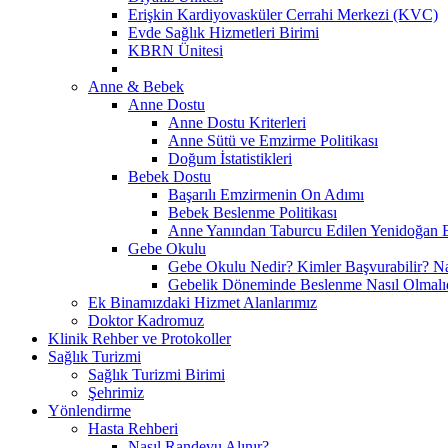
Erişkin Kardiyovasküler Cerrahi Merkezi (KVC)
Evde Sağlık Hizmetleri Birimi
KBRN Ünitesi
Anne & Bebek
Anne Dostu
Anne Dostu Kriterleri
Anne Sütü ve Emzirme Politikası
Doğum İstatistikleri
Bebek Dostu
Başarılı Emzirmenin On Adımı
Bebek Beslenme Politikası
Anne Yanından Taburcu Edilen Yenidoğan Be
Gebe Okulu
Gebe Okulu Nedir? Kimler Başvurabilir? Nas
Gebelik Döneminde Beslenme Nasıl Olmalı
Ek Binamızdaki Hizmet Alanlarımız
Doktor Kadromuz
Klinik Rehber ve Protokoller
Sağlık Turizmi
Sağlık Turizmi Birimi
Şehrimiz
Yönlendirme
Hasta Rehberi
Nasıl Randevu Alınır?