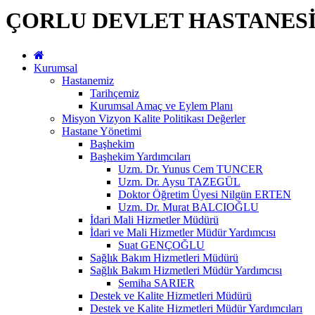
ÇORLU DEVLET HASTANES
Kurumsal
Hastanemiz
Tarihçemiz
Kurumsal Amaç ve Eylem Planı
Misyon Vizyon Kalite Politikası Değerler
Hastane Yönetimi
Başhekim
Başhekim Yardımcıları
Uzm. Dr. Yunus Cem TUNCER
Uzm. Dr. Aysu TAZEGÜL
Doktor Öğretim Üyesi Nilgün ERTEN
Uzm. Dr. Murat BALCIOĞLU
İdari Mali Hizmetler Müdürü
İdari ve Mali Hizmetler Müdür Yardımcısı
Suat GENÇOĞLU
Sağlık Bakım Hizmetleri Müdürü
Sağlık Bakım Hizmetleri Müdür Yardımcısı
Semiha SARIER
Destek ve Kalite Hizmetleri Müdürü
Destek ve Kalite Hizmetleri Müdür Yardımcıları