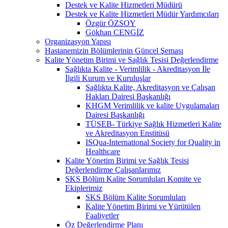
Destek ve Kalite Hizmetleri Müdürü
Destek ve Kalite Hizmetleri Müdür Yardımcıları
Özgür ÖZSOY
Gökhan CENGİZ
Organizasyon Yapısı
Hastanemizin Bölümlerinin Güncel Şeması
Kalite Yönetim Birimi ve Sağlık Tesisi Değerlendirme
Sağlıkta Kalite - Verimlilik - Akreditasyon İle
İlgili Kurum ve Kuruluşlar
Sağlıkta Kalite, Akreditasyon ve Çalışan
Hakları Dairesi Başkanlığı
KHGM Verimlilik ve kalite Uygulamaları
Dairesi Başkanlığı
TÜSEB- Türkiye Sağlık Hizmetleri Kalite
ve Akreditasyon Enstitüsü
ISQua-International Society for Quality in
Healthcare
Kalite Yönetim Birimi ve Sağlık Tesisi
Değerlendirme Çalışanlarımız
SKS Bölüm Kalite Sorumluları Komite ve
Ekiplerimiz
SKS Bölüm Kalite Sorumluları
Kalite Yönetim Birimi ve Yürütülen
Faaliyetler
Öz Değerlendirme Planı