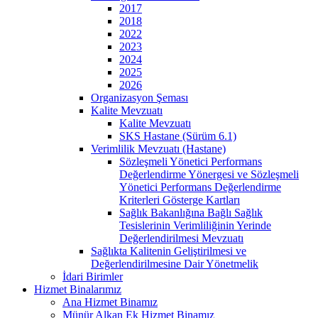
2017
2018
2022
2023
2024
2025
2026
Organizasyon Şeması
Kalite Mevzuatı
Kalite Mevzuatı
SKS Hastane (Sürüm 6.1)
Verimlilik Mevzuatı (Hastane)
Sözleşmeli Yönetici Performans
Değerlendirme Yönergesi ve Sözleşmeli
Yönetici Performans Değerlendirme
Kriterleri Gösterge Kartları
Sağlık Bakanlığına Bağlı Sağlık
Tesislerinin Verimliliğinin Yerinde
Değerlendirilmesi Mevzuatı
Sağlıkta Kalitenin Geliştirilmesi ve
Değerlendirilmesine Dair Yönetmelik
İdari Birimler
Hizmet Binalarımız
Ana Hizmet Binamız
Münür Alkan Ek Hizmet Binamız