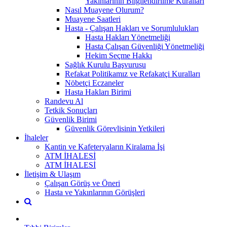
Yakınlarının Bilgilendirilme Kuralları
Nasıl Muayene Olurum?
Muayene Saatleri
Hasta - Çalışan Hakları ve Sorumlulukları
Hasta Hakları Yönetmeliği
Hasta Çalışan Güvenliği Yönetmeliği
Hekim Seçme Hakkı
Sağlık Kurulu Başvurusu
Refakat Politikamız ve Refakatçi Kuralları
Nöbetçi Eczaneler
Hasta Hakları Birimi
Randevu Al
Tetkik Sonuçları
Güvenlik Birimi
Güvenlik Görevlisinin Yetkileri
İhaleler
Kantin ve Kafeteryaların Kiralama İşi
ATM İHALESİ
ATM İHALESİ
İletişim & Ulaşım
Çalışan Görüş ve Öneri
Hasta ve Yakınlarının Görüşleri