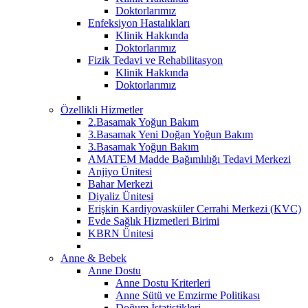
Doktorlarımız
Enfeksiyon Hastalıkları
Klinik Hakkında
Doktorlarımız
Fizik Tedavi ve Rehabilitasyon
Klinik Hakkında
Doktorlarımız
Özellikli Hizmetler
2.Basamak Yoğun Bakım
3.Basamak Yeni Doğan Yoğun Bakım
3.Basamak Yoğun Bakım
AMATEM Madde Bağımlılığı Tedavi Merkezi
Anjiyo Ünitesi
Bahar Merkezi
Diyaliz Ünitesi
Erişkin Kardiyovasküler Cerrahi Merkezi (KVC)
Evde Sağlık Hizmetleri Birimi
KBRN Ünitesi
Anne & Bebek
Anne Dostu
Anne Dostu Kriterleri
Anne Sütü ve Emzirme Politikası
Doğum İstatistikleri