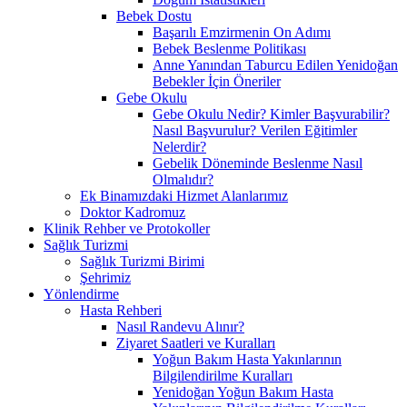
Bebek Dostu
Başarılı Emzirmenin On Adımı
Bebek Beslenme Politikası
Anne Yanından Taburcu Edilen Yenidoğan
Bebekler İçin Öneriler
Gebe Okulu
Gebe Okulu Nedir? Kimler Başvurabilir?
Nasıl Başvurulur? Verilen Eğitimler
Nelerdir?
Gebelik Döneminde Beslenme Nasıl
Olmalıdır?
Ek Binamızdaki Hizmet Alanlarımız
Doktor Kadromuz
Klinik Rehber ve Protokoller
Sağlık Turizmi
Sağlık Turizmi Birimi
Şehrimiz
Yönlendirme
Hasta Rehberi
Nasıl Randevu Alınır?
Ziyaret Saatleri ve Kuralları
Yoğun Bakım Hasta Yakınlarının
Bilgilendirilme Kuralları
Yenidoğan Yoğun Bakım Hasta