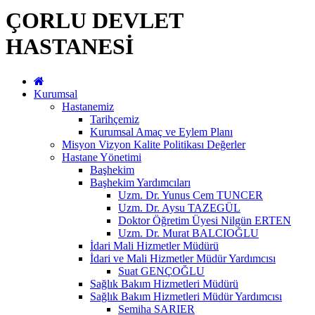
ÇORLU DEVLET
HASTANESİ
Kurumsal
Hastanemiz
Tarihçemiz
Kurumsal Amaç ve Eylem Planı
Misyon Vizyon Kalite Politikası Değerler
Hastane Yönetimi
Başhekim
Başhekim Yardımcıları
Uzm. Dr. Yunus Cem TUNCER
Uzm. Dr. Aysu TAZEGÜL
Doktor Öğretim Üyesi Nilgün ERTEN
Uzm. Dr. Murat BALCIOĞLU
İdari Mali Hizmetler Müdürü
İdari ve Mali Hizmetler Müdür Yardımcısı
Suat GENÇOĞLU
Sağlık Bakım Hizmetleri Müdürü
Sağlık Bakım Hizmetleri Müdür Yardımcısı
Semiha SARIER