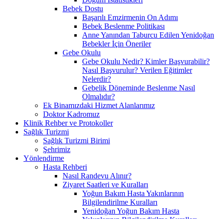
Bebek Dostu
Başarılı Emzirmenin On Adımı
Bebek Beslenme Politikası
Anne Yanından Taburcu Edilen Yenidoğan
Bebekler İçin Öneriler
Gebe Okulu
Gebe Okulu Nedir? Kimler Başvurabilir?
Nasıl Başvurulur? Verilen Eğitimler
Nelerdir?
Gebelik Döneminde Beslenme Nasıl
Olmalıdır?
Ek Binamızdaki Hizmet Alanlarımız
Doktor Kadromuz
Klinik Rehber ve Protokoller
Sağlık Turizmi
Sağlık Turizmi Birimi
Şehrimiz
Yönlendirme
Hasta Rehberi
Nasıl Randevu Alınır?
Ziyaret Saatleri ve Kuralları
Yoğun Bakım Hasta Yakınlarının
Bilgilendirilme Kuralları
Yenidoğan Yoğun Bakım Hasta