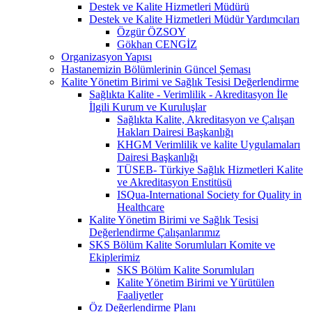
Destek ve Kalite Hizmetleri Müdürü
Destek ve Kalite Hizmetleri Müdür Yardımcıları
Özgür ÖZSOY
Gökhan CENGİZ
Organizasyon Yapısı
Hastanemizin Bölümlerinin Güncel Şeması
Kalite Yönetim Birimi ve Sağlık Tesisi Değerlendirme
Sağlıkta Kalite - Verimlilik - Akreditasyon İle
İlgili Kurum ve Kuruluşlar
Sağlıkta Kalite, Akreditasyon ve Çalışan
Hakları Dairesi Başkanlığı
KHGM Verimlilik ve kalite Uygulamaları
Dairesi Başkanlığı
TÜSEB- Türkiye Sağlık Hizmetleri Kalite
ve Akreditasyon Enstitüsü
ISQua-International Society for Quality in
Healthcare
Kalite Yönetim Birimi ve Sağlık Tesisi
Değerlendirme Çalışanlarımız
SKS Bölüm Kalite Sorumluları Komite ve
Ekiplerimiz
SKS Bölüm Kalite Sorumluları
Kalite Yönetim Birimi ve Yürütülen
Faaliyetler
Öz Değerlendirme Planı