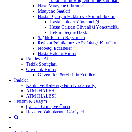
Yakınlarının Bilgilendirilme Kuralları
Nasıl Muayene Olurum?
Muayene Saatleri
Hasta - Çalışan Hakları ve Sorumlulukları
Hasta Hakları Yönetmeliği
Hasta Çalışan Güvenliği Yönetmeliği
Hekim Seçme Hakkı
Sağlık Kurulu Başvurusu
Refakat Politikamız ve Refakatçi Kuralları
Nöbetçi Eczaneler
Hasta Hakları Birimi
Randevu Al
Tetkik Sonuçları
Güvenlik Birimi
Güvenlik Görevlisinin Yetkileri
İhaleler
Kantin ve Kafeteryaların Kiralama İşi
ATM İHALESİ
ATM İHALESİ
İletişim & Ulaşım
Çalışan Görüş ve Öneri
Hasta ve Yakınlarının Görüşleri