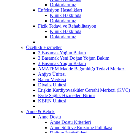
Doktorlarımız
Enfeksiyon Hastalıkları
Klinik Hakkında
Doktorlarımız
Fizik Tedavi ve Rehabilitasyon
Klinik Hakkında
Doktorlarımız
Özellikli Hizmetler
2.Basamak Yoğun Bakım
3.Basamak Yeni Doğan Yoğun Bakım
3.Basamak Yoğun Bakım
AMATEM Madde Bağımlılığı Tedavi Merkezi
Anjiyo Ünitesi
Bahar Merkezi
Diyaliz Ünitesi
Erişkin Kardiyovasküler Cerrahi Merkezi (KVC)
Evde Sağlık Hizmetleri Birimi
KBRN Ünitesi
Anne & Bebek
Anne Dostu
Anne Dostu Kriterleri
Anne Sütü ve Emzirme Politikası
Doğum İstatistikleri