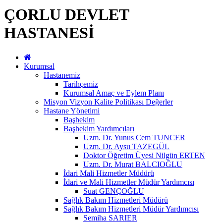
ÇORLU DEVLET
HASTANESİ
Kurumsal
Hastanemiz
Tarihçemiz
Kurumsal Amaç ve Eylem Planı
Misyon Vizyon Kalite Politikası Değerler
Hastane Yönetimi
Başhekim
Başhekim Yardımcıları
Uzm. Dr. Yunus Cem TUNCER
Uzm. Dr. Aysu TAZEGÜL
Doktor Öğretim Üyesi Nilgün ERTEN
Uzm. Dr. Murat BALCIOĞLU
İdari Mali Hizmetler Müdürü
İdari ve Mali Hizmetler Müdür Yardımcısı
Suat GENÇOĞLU
Sağlık Bakım Hizmetleri Müdürü
Sağlık Bakım Hizmetleri Müdür Yardımcısı
Semiha SARIER