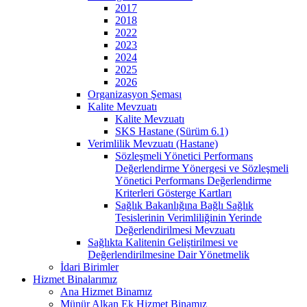
2017
2018
2022
2023
2024
2025
2026
Organizasyon Şeması
Kalite Mevzuatı
Kalite Mevzuatı
SKS Hastane (Sürüm 6.1)
Verimlilik Mevzuatı (Hastane)
Sözleşmeli Yönetici Performans
Değerlendirme Yönergesi ve Sözleşmeli
Yönetici Performans Değerlendirme
Kriterleri Gösterge Kartları
Sağlık Bakanlığına Bağlı Sağlık
Tesislerinin Verimliliğinin Yerinde
Değerlendirilmesi Mevzuatı
Sağlıkta Kalitenin Geliştirilmesi ve
Değerlendirilmesine Dair Yönetmelik
İdari Birimler
Hizmet Binalarımız
Ana Hizmet Binamız
Münür Alkan Ek Hizmet Binamız