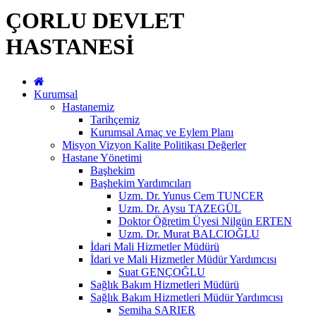
ÇORLU DEVLET
HASTANESİ
Kurumsal
Hastanemiz
Tarihçemiz
Kurumsal Amaç ve Eylem Planı
Misyon Vizyon Kalite Politikası Değerler
Hastane Yönetimi
Başhekim
Başhekim Yardımcıları
Uzm. Dr. Yunus Cem TUNCER
Uzm. Dr. Aysu TAZEGÜL
Doktor Öğretim Üyesi Nilgün ERTEN
Uzm. Dr. Murat BALCIOĞLU
İdari Mali Hizmetler Müdürü
İdari ve Mali Hizmetler Müdür Yardımcısı
Suat GENÇOĞLU
Sağlık Bakım Hizmetleri Müdürü
Sağlık Bakım Hizmetleri Müdür Yardımcısı
Semiha SARIER