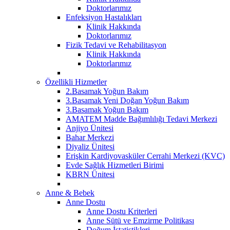
Doktorlarımız
Enfeksiyon Hastalıkları
Klinik Hakkında
Doktorlarımız
Fizik Tedavi ve Rehabilitasyon
Klinik Hakkında
Doktorlarımız
Özellikli Hizmetler
2.Basamak Yoğun Bakım
3.Basamak Yeni Doğan Yoğun Bakım
3.Basamak Yoğun Bakım
AMATEM Madde Bağımlılığı Tedavi Merkezi
Anjiyo Ünitesi
Bahar Merkezi
Diyaliz Ünitesi
Erişkin Kardiyovasküler Cerrahi Merkezi (KVC)
Evde Sağlık Hizmetleri Birimi
KBRN Ünitesi
Anne & Bebek
Anne Dostu
Anne Dostu Kriterleri
Anne Sütü ve Emzirme Politikası
Doğum İstatistikleri