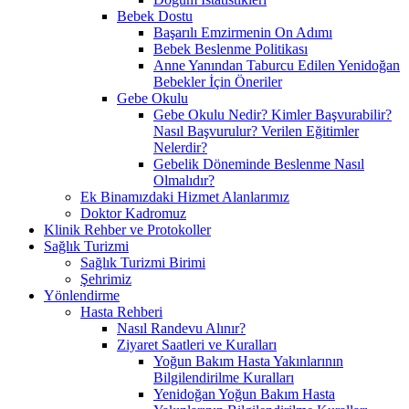
Bebek Dostu
Başarılı Emzirmenin On Adımı
Bebek Beslenme Politikası
Anne Yanından Taburcu Edilen Yenidoğan
Bebekler İçin Öneriler
Gebe Okulu
Gebe Okulu Nedir? Kimler Başvurabilir?
Nasıl Başvurulur? Verilen Eğitimler
Nelerdir?
Gebelik Döneminde Beslenme Nasıl
Olmalıdır?
Ek Binamızdaki Hizmet Alanlarımız
Doktor Kadromuz
Klinik Rehber ve Protokoller
Sağlık Turizmi
Sağlık Turizmi Birimi
Şehrimiz
Yönlendirme
Hasta Rehberi
Nasıl Randevu Alınır?
Ziyaret Saatleri ve Kuralları
Yoğun Bakım Hasta Yakınlarının
Bilgilendirilme Kuralları
Yenidoğan Yoğun Bakım Hasta