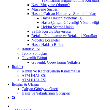
Yakınlarının Bilgilendirilme Kuralları
Nasıl Muayene Olurum?
Muayene Saatleri
Hasta - Çalışan Hakları ve Sorumlulukları
Hasta Hakları Yönetmeliği
Hasta Çalışan Güvenliği Yönetmeliği
Hekim Seçme Hakkı
Sağlık Kurulu Başvurusu
Refakat Politikamız ve Refakatçi Kuralları
Nöbetçi Eczaneler
Hasta Hakları Birimi
Randevu Al
Tetkik Sonuçları
Güvenlik Birimi
Güvenlik Görevlisinin Yetkileri
İhaleler
Kantin ve Kafeteryaların Kiralama İşi
ATM İHALESİ
ATM İHALESİ
İletişim & Ulaşım
Çalışan Görüş ve Öneri
Hasta ve Yakınlarının Görüşleri