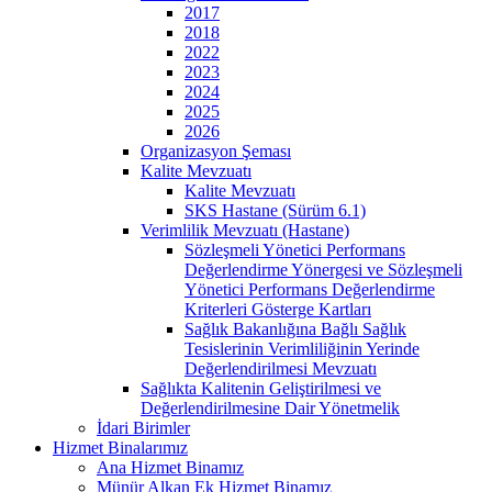
2017
2018
2022
2023
2024
2025
2026
Organizasyon Şeması
Kalite Mevzuatı
Kalite Mevzuatı
SKS Hastane (Sürüm 6.1)
Verimlilik Mevzuatı (Hastane)
Sözleşmeli Yönetici Performans
Değerlendirme Yönergesi ve Sözleşmeli
Yönetici Performans Değerlendirme
Kriterleri Gösterge Kartları
Sağlık Bakanlığına Bağlı Sağlık
Tesislerinin Verimliliğinin Yerinde
Değerlendirilmesi Mevzuatı
Sağlıkta Kalitenin Geliştirilmesi ve
Değerlendirilmesine Dair Yönetmelik
İdari Birimler
Hizmet Binalarımız
Ana Hizmet Binamız
Münür Alkan Ek Hizmet Binamız