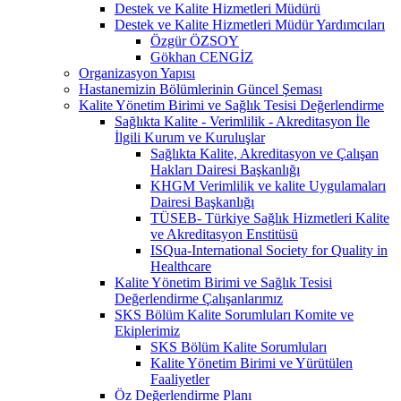
Destek ve Kalite Hizmetleri Müdürü
Destek ve Kalite Hizmetleri Müdür Yardımcıları
Özgür ÖZSOY
Gökhan CENGİZ
Organizasyon Yapısı
Hastanemizin Bölümlerinin Güncel Şeması
Kalite Yönetim Birimi ve Sağlık Tesisi Değerlendirme
Sağlıkta Kalite - Verimlilik - Akreditasyon İle
İlgili Kurum ve Kuruluşlar
Sağlıkta Kalite, Akreditasyon ve Çalışan
Hakları Dairesi Başkanlığı
KHGM Verimlilik ve kalite Uygulamaları
Dairesi Başkanlığı
TÜSEB- Türkiye Sağlık Hizmetleri Kalite
ve Akreditasyon Enstitüsü
ISQua-International Society for Quality in
Healthcare
Kalite Yönetim Birimi ve Sağlık Tesisi
Değerlendirme Çalışanlarımız
SKS Bölüm Kalite Sorumluları Komite ve
Ekiplerimiz
SKS Bölüm Kalite Sorumluları
Kalite Yönetim Birimi ve Yürütülen
Faaliyetler
Öz Değerlendirme Planı