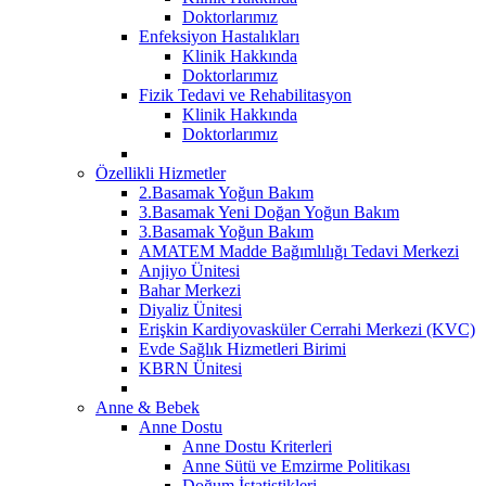
Doktorlarımız
Enfeksiyon Hastalıkları
Klinik Hakkında
Doktorlarımız
Fizik Tedavi ve Rehabilitasyon
Klinik Hakkında
Doktorlarımız
Özellikli Hizmetler
2.Basamak Yoğun Bakım
3.Basamak Yeni Doğan Yoğun Bakım
3.Basamak Yoğun Bakım
AMATEM Madde Bağımlılığı Tedavi Merkezi
Anjiyo Ünitesi
Bahar Merkezi
Diyaliz Ünitesi
Erişkin Kardiyovasküler Cerrahi Merkezi (KVC)
Evde Sağlık Hizmetleri Birimi
KBRN Ünitesi
Anne & Bebek
Anne Dostu
Anne Dostu Kriterleri
Anne Sütü ve Emzirme Politikası
Doğum İstatistikleri