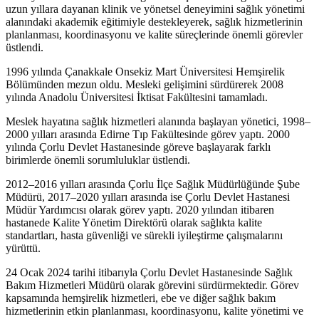
uzun yıllara dayanan klinik ve yönetsel deneyimini sağlık yönetimi
alanındaki akademik eğitimiyle destekleyerek, sağlık hizmetlerinin
planlanması, koordinasyonu ve kalite süreçlerinde önemli görevler
üstlendi.
1996 yılında Çanakkale Onsekiz Mart Üniversitesi Hemşirelik
Bölümünden mezun oldu. Mesleki gelişimini sürdürerek 2008
yılında Anadolu Üniversitesi İktisat Fakültesini tamamladı.
Meslek hayatına sağlık hizmetleri alanında başlayan yönetici, 1998–
2000 yılları arasında Edirne Tıp Fakültesinde görev yaptı. 2000
yılında Çorlu Devlet Hastanesinde göreve başlayarak farklı
birimlerde önemli sorumluluklar üstlendi.
2012–2016 yılları arasında Çorlu İlçe Sağlık Müdürlüğünde Şube
Müdürü, 2017–2020 yılları arasında ise Çorlu Devlet Hastanesi
Müdür Yardımcısı olarak görev yaptı. 2020 yılından itibaren
hastanede Kalite Yönetim Direktörü olarak sağlıkta kalite
standartları, hasta güvenliği ve sürekli iyileştirme çalışmalarını
yürüttü.
24 Ocak 2024 tarihi itibarıyla Çorlu Devlet Hastanesinde Sağlık
Bakım Hizmetleri Müdürü olarak görevini sürdürmektedir. Görev
kapsamında hemşirelik hizmetleri, ebe ve diğer sağlık bakım
hizmetlerinin etkin planlanması, koordinasyonu, kalite yönetimi ve