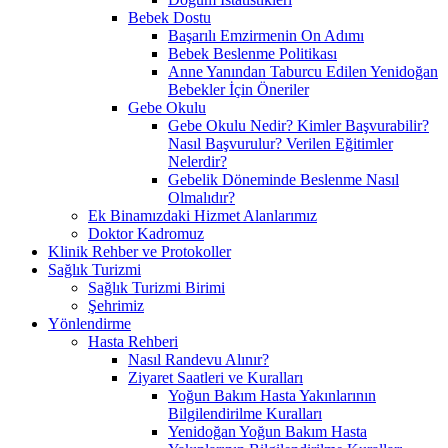
Bebek Dostu
Başarılı Emzirmenin On Adımı
Bebek Beslenme Politikası
Anne Yanından Taburcu Edilen Yenidoğan
Bebekler İçin Öneriler
Gebe Okulu
Gebe Okulu Nedir? Kimler Başvurabilir?
Nasıl Başvurulur? Verilen Eğitimler
Nelerdir?
Gebelik Döneminde Beslenme Nasıl
Olmalıdır?
Ek Binamızdaki Hizmet Alanlarımız
Doktor Kadromuz
Klinik Rehber ve Protokoller
Sağlık Turizmi
Sağlık Turizmi Birimi
Şehrimiz
Yönlendirme
Hasta Rehberi
Nasıl Randevu Alınır?
Ziyaret Saatleri ve Kuralları
Yoğun Bakım Hasta Yakınlarının
Bilgilendirilme Kuralları
Yenidoğan Yoğun Bakım Hasta