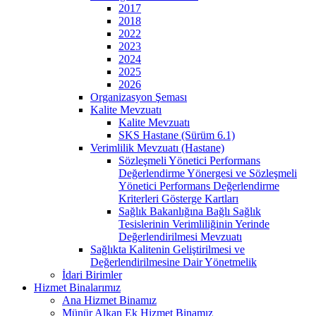
2017
2018
2022
2023
2024
2025
2026
Organizasyon Şeması
Kalite Mevzuatı
Kalite Mevzuatı
SKS Hastane (Sürüm 6.1)
Verimlilik Mevzuatı (Hastane)
Sözleşmeli Yönetici Performans
Değerlendirme Yönergesi ve Sözleşmeli
Yönetici Performans Değerlendirme
Kriterleri Gösterge Kartları
Sağlık Bakanlığına Bağlı Sağlık
Tesislerinin Verimliliğinin Yerinde
Değerlendirilmesi Mevzuatı
Sağlıkta Kalitenin Geliştirilmesi ve
Değerlendirilmesine Dair Yönetmelik
İdari Birimler
Hizmet Binalarımız
Ana Hizmet Binamız
Münür Alkan Ek Hizmet Binamız