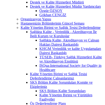
Destek ve Kalite Hizmetleri Müdürü
Destek ve Kalite Hizmetleri Müdür Yardımcıları
Özgür ÖZSOY
Gökhan CENGİZ
Organizasyon Yapısı
Hastanemizin Bölümlerinin Güncel Şeması
Kalite Yönetim Birimi ve Sağlık Tesisi Değerlendirme
Sağlıkta Kalite - Verimlilik - Akreditasyon İle
İlgili Kurum ve Kuruluşlar
Sağlıkta Kalite, Akreditasyon ve Çalışan
Hakları Dairesi Başkanlığı
KHGM Verimlilik ve kalite Uygulamaları
Dairesi Başkanlığı
TÜSEB- Türkiye Sağlık Hizmetleri Kalite
ve Akreditasyon Enstitüsü
ISQua-International Society for Quality in
Healthcare
Kalite Yönetim Birimi ve Sağlık Tesisi
Değerlendirme Çalışanlarımız
SKS Bölüm Kalite Sorumluları Komite ve
Ekiplerimiz
SKS Bölüm Kalite Sorumluları
Kalite Yönetim Birimi ve Yürütülen
Faaliyetler
Öz Değerlendirme Planı