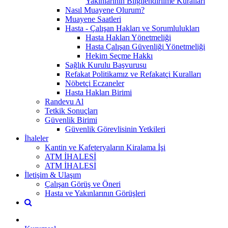
Yakınlarının Bilgilendirilme Kuralları
Nasıl Muayene Olurum?
Muayene Saatleri
Hasta - Çalışan Hakları ve Sorumlulukları
Hasta Hakları Yönetmeliği
Hasta Çalışan Güvenliği Yönetmeliği
Hekim Seçme Hakkı
Sağlık Kurulu Başvurusu
Refakat Politikamız ve Refakatçi Kuralları
Nöbetçi Eczaneler
Hasta Hakları Birimi
Randevu Al
Tetkik Sonuçları
Güvenlik Birimi
Güvenlik Görevlisinin Yetkileri
İhaleler
Kantin ve Kafeteryaların Kiralama İşi
ATM İHALESİ
ATM İHALESİ
İletişim & Ulaşım
Çalışan Görüş ve Öneri
Hasta ve Yakınlarının Görüşleri