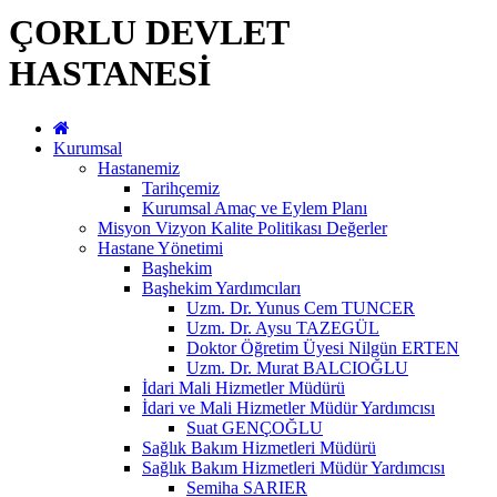
ÇORLU DEVLET
HASTANESİ
Kurumsal
Hastanemiz
Tarihçemiz
Kurumsal Amaç ve Eylem Planı
Misyon Vizyon Kalite Politikası Değerler
Hastane Yönetimi
Başhekim
Başhekim Yardımcıları
Uzm. Dr. Yunus Cem TUNCER
Uzm. Dr. Aysu TAZEGÜL
Doktor Öğretim Üyesi Nilgün ERTEN
Uzm. Dr. Murat BALCIOĞLU
İdari Mali Hizmetler Müdürü
İdari ve Mali Hizmetler Müdür Yardımcısı
Suat GENÇOĞLU
Sağlık Bakım Hizmetleri Müdürü
Sağlık Bakım Hizmetleri Müdür Yardımcısı
Semiha SARIER