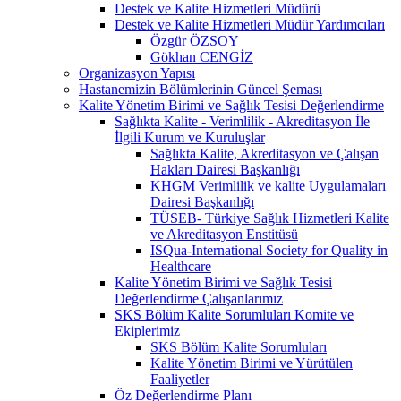
Destek ve Kalite Hizmetleri Müdürü
Destek ve Kalite Hizmetleri Müdür Yardımcıları
Özgür ÖZSOY
Gökhan CENGİZ
Organizasyon Yapısı
Hastanemizin Bölümlerinin Güncel Şeması
Kalite Yönetim Birimi ve Sağlık Tesisi Değerlendirme
Sağlıkta Kalite - Verimlilik - Akreditasyon İle
İlgili Kurum ve Kuruluşlar
Sağlıkta Kalite, Akreditasyon ve Çalışan
Hakları Dairesi Başkanlığı
KHGM Verimlilik ve kalite Uygulamaları
Dairesi Başkanlığı
TÜSEB- Türkiye Sağlık Hizmetleri Kalite
ve Akreditasyon Enstitüsü
ISQua-International Society for Quality in
Healthcare
Kalite Yönetim Birimi ve Sağlık Tesisi
Değerlendirme Çalışanlarımız
SKS Bölüm Kalite Sorumluları Komite ve
Ekiplerimiz
SKS Bölüm Kalite Sorumluları
Kalite Yönetim Birimi ve Yürütülen
Faaliyetler
Öz Değerlendirme Planı