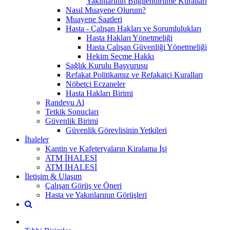
Yakınlarının Bilgilendirilme Kuralları
Nasıl Muayene Olurum?
Muayene Saatleri
Hasta - Çalışan Hakları ve Sorumlulukları
Hasta Hakları Yönetmeliği
Hasta Çalışan Güvenliği Yönetmeliği
Hekim Seçme Hakkı
Sağlık Kurulu Başvurusu
Refakat Politikamız ve Refakatçi Kuralları
Nöbetçi Eczaneler
Hasta Hakları Birimi
Randevu Al
Tetkik Sonuçları
Güvenlik Birimi
Güvenlik Görevlisinin Yetkileri
İhaleler
Kantin ve Kafeteryaların Kiralama İşi
ATM İHALESİ
ATM İHALESİ
İletişim & Ulaşım
Çalışan Görüş ve Öneri
Hasta ve Yakınlarının Görüşleri