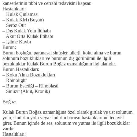
kanserlerinin tıbbi ve cerrahi tedavisini kapsar.
Hastalıkları:
– Kulak Çınlaması
– Kulak Kiri (Buşon)
– Seröz Otit
– Dış Kulak Yolu İltihabı
– Akut Orta Kulak İltihabı
– İşitme Kaybı
Burun:
Burun boşluğu, paranasal sinüsler, allerji, koku alma ve burun
solunum bozuklukları ve burunun dış görünümü ile ilgili
bozukluklar Kulak Burun Boğaz uzmanlığının ilgi alanıdır.
Burun Hastalıkları:
– Koku Alma Bozuklukları
– Rhinolight
– Burun Estetiği – Rinoplasti
– Sinüzit (Akut, Kronik)
Boğaz:
Kulak Burun Boğaz uzmanlığına özel olarak gırtlak ve üst solunum
yolu, sindirim yolu veya sindirim borusu hastalıklarının tedavisi
girer. Bunun içinde de ses, solunum ve yutma ile ilgili bozukluklar
vardır.
Hastalıkları: