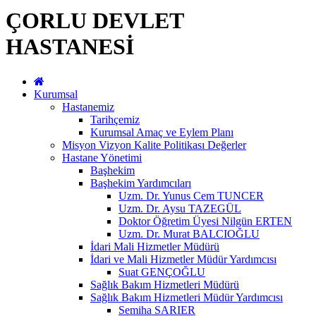
ÇORLU DEVLET
HASTANESİ
Kurumsal
Hastanemiz
Tarihçemiz
Kurumsal Amaç ve Eylem Planı
Misyon Vizyon Kalite Politikası Değerler
Hastane Yönetimi
Başhekim
Başhekim Yardımcıları
Uzm. Dr. Yunus Cem TUNCER
Uzm. Dr. Aysu TAZEGÜL
Doktor Öğretim Üyesi Nilgün ERTEN
Uzm. Dr. Murat BALCIOĞLU
İdari Mali Hizmetler Müdürü
İdari ve Mali Hizmetler Müdür Yardımcısı
Suat GENÇOĞLU
Sağlık Bakım Hizmetleri Müdürü
Sağlık Bakım Hizmetleri Müdür Yardımcısı
Semiha SARIER