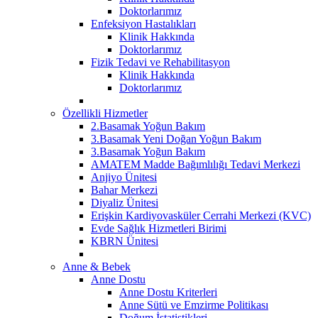
Doktorlarımız
Enfeksiyon Hastalıkları
Klinik Hakkında
Doktorlarımız
Fizik Tedavi ve Rehabilitasyon
Klinik Hakkında
Doktorlarımız
Özellikli Hizmetler
2.Basamak Yoğun Bakım
3.Basamak Yeni Doğan Yoğun Bakım
3.Basamak Yoğun Bakım
AMATEM Madde Bağımlılığı Tedavi Merkezi
Anjiyo Ünitesi
Bahar Merkezi
Diyaliz Ünitesi
Erişkin Kardiyovasküler Cerrahi Merkezi (KVC)
Evde Sağlık Hizmetleri Birimi
KBRN Ünitesi
Anne & Bebek
Anne Dostu
Anne Dostu Kriterleri
Anne Sütü ve Emzirme Politikası
Doğum İstatistikleri