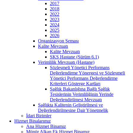
2017
2018
2022
2023
2024
2025
2026
Organizasyon Şeması
Kalite Mevzuatı
Kalite Mevzuatı
SKS Hastane (Sürüm 6.1)
Verimlilik Mevzuatı (Hastane)
Sözleşmeli Yönetici Performans
Değerlendirme Yönergesi ve Sözleşmeli
Yönetici Performans Değerlendirme
Kriterleri Gösterge Kartları
Sağlık Bakanlığına Bağlı Sağlık
Tesislerinin Verimliliğinin Yerinde
Değerlendirilmesi Mevzuatı
Sağlıkta Kalitenin Geliştirilmesi ve
Değerlendirilmesine Dair Yönetmelik
İdari Birimler
Hizmet Binalarımız
Ana Hizmet Binamız
Münür Alkan Ek Hizmet Binamız