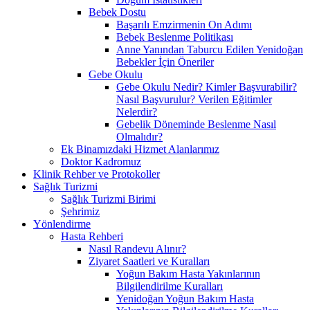
Bebek Dostu
Başarılı Emzirmenin On Adımı
Bebek Beslenme Politikası
Anne Yanından Taburcu Edilen Yenidoğan
Bebekler İçin Öneriler
Gebe Okulu
Gebe Okulu Nedir? Kimler Başvurabilir?
Nasıl Başvurulur? Verilen Eğitimler
Nelerdir?
Gebelik Döneminde Beslenme Nasıl
Olmalıdır?
Ek Binamızdaki Hizmet Alanlarımız
Doktor Kadromuz
Klinik Rehber ve Protokoller
Sağlık Turizmi
Sağlık Turizmi Birimi
Şehrimiz
Yönlendirme
Hasta Rehberi
Nasıl Randevu Alınır?
Ziyaret Saatleri ve Kuralları
Yoğun Bakım Hasta Yakınlarının
Bilgilendirilme Kuralları
Yenidoğan Yoğun Bakım Hasta