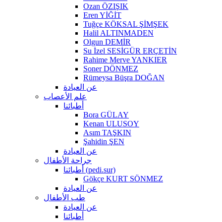
Ozan ÖZIŞIK
Eren YİĞİT
Tuğçe KÖKSAL ŞİMŞEK
Halil ALTINMADEN
Olgun DEMİR
Su İzel SESİGÜR ERÇETİN
Rahime Merve YANKIER
Soner DÖNMEZ
Rümeysa Büşra DOĞAN
عن العيادة
علم الأعصاب
أطبائنا
Bora GÜLAY
Kenan ULUSOY
Asım TAŞKIN
Şahidin ŞEN
عن العيادة
جراحة الأطفال
أطبائنا (pedi.sur)
Gökçe KURT SÖNMEZ
عن العيادة
طب الأطفال
عن العيادة
أطبائنا