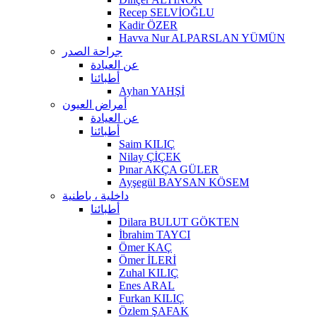
Recep SELVİOĞLU
Kadir ÖZER
Havva Nur ALPARSLAN YÜMÜN
جراحة الصدر
عن العيادة
أطبائنا
Ayhan YAHŞİ
أمراض العيون
عن العيادة
أطبائنا
Saim KILIÇ
Nilay ÇİÇEK
Pınar AKÇA GÜLER
Ayşegül BAYSAN KÖSEM
داخلية ، باطنية
أطبائنا
Dilara BULUT GÖKTEN
İbrahim TAYCI
Ömer KAÇ
Ömer İLERİ
Zuhal KILIÇ
Enes ARAL
Furkan KILIÇ
Özlem ŞAFAK