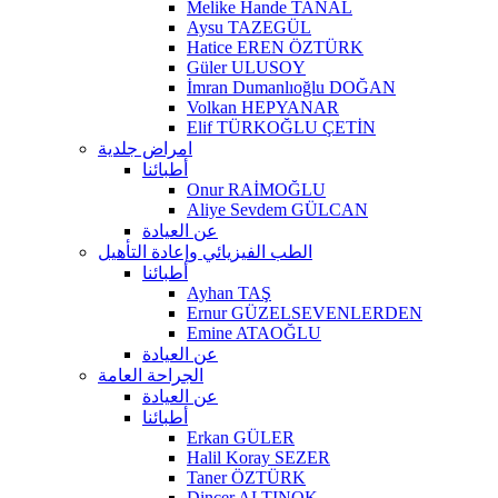
Melike Hande TANAL
Aysu TAZEGÜL
Hatice EREN ÖZTÜRK
Güler ULUSOY
İmran Dumanlıoğlu DOĞAN
Volkan HEPYANAR
Elif TÜRKOĞLU ÇETİN
امراض جلدية
أطبائنا
Onur RAİMOĞLU
Aliye Sevdem GÜLCAN
عن العيادة
الطب الفيزيائي وإعادة التأهيل
أطبائنا
Ayhan TAŞ
Ernur GÜZELSEVENLERDEN
Emine ATAOĞLU
عن العيادة
الجراحة العامة
عن العيادة
أطبائنا
Erkan GÜLER
Halil Koray SEZER
Taner ÖZTÜRK
Dinçer ALTINOK