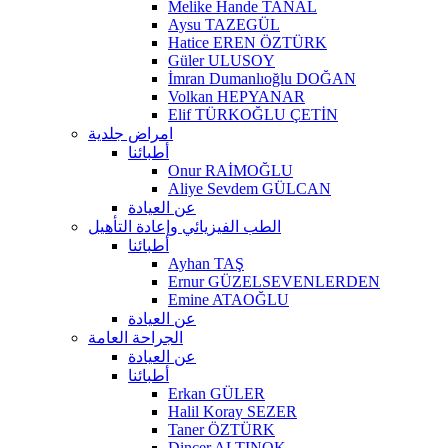
Melike Hande TANAL
Aysu TAZEGÜL
Hatice EREN ÖZTÜRK
Güler ULUSOY
İmran Dumanlıoğlu DOĞAN
Volkan HEPYANAR
Elif TÜRKOĞLU ÇETİN
امراض جلدية
أطبائنا
Onur RAİMOĞLU
Aliye Sevdem GÜLCAN
عن العيادة
الطب الفيزيائي وإعادة التأهيل
أطبائنا
Ayhan TAŞ
Ernur GÜZELSEVENLERDEN
Emine ATAOĞLU
عن العيادة
الجراحة العامة
عن العيادة
أطبائنا
Erkan GÜLER
Halil Koray SEZER
Taner ÖZTÜRK
Dinçer ALTINOK