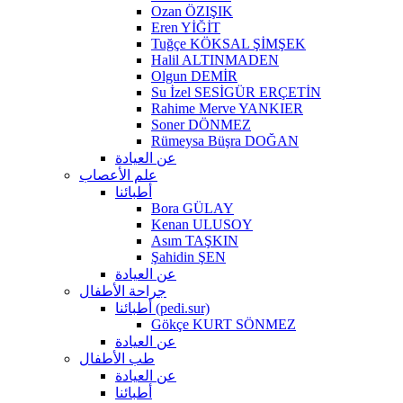
Ozan ÖZIŞIK
Eren YİĞİT
Tuğçe KÖKSAL ŞİMŞEK
Halil ALTINMADEN
Olgun DEMİR
Su İzel SESİGÜR ERÇETİN
Rahime Merve YANKIER
Soner DÖNMEZ
Rümeysa Büşra DOĞAN
عن العيادة
علم الأعصاب
أطبائنا
Bora GÜLAY
Kenan ULUSOY
Asım TAŞKIN
Şahidin ŞEN
عن العيادة
جراحة الأطفال
أطبائنا (pedi.sur)
Gökçe KURT SÖNMEZ
عن العيادة
طب الأطفال
عن العيادة
أطبائنا