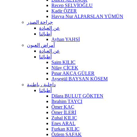
Recep SELVİOĞLU
Kadir ÖZER
Havva Nur ALPARSLAN YÜMÜN
جراحة الصدر
عن العيادة
أطبائنا
Ayhan YAHŞİ
أمراض العيون
عن العيادة
أطبائنا
Saim KILIÇ
Nilay ÇİÇEK
Pınar AKÇA GÜLER
Ayşegül BAYSAN KÖSEM
داخلية ، باطنية
أطبائنا
Dilara BULUT GÖKTEN
İbrahim TAYCI
Ömer KAÇ
Ömer İLERİ
Zuhal KILIÇ
Enes ARAL
Furkan KILIÇ
Özlem ŞAFAK