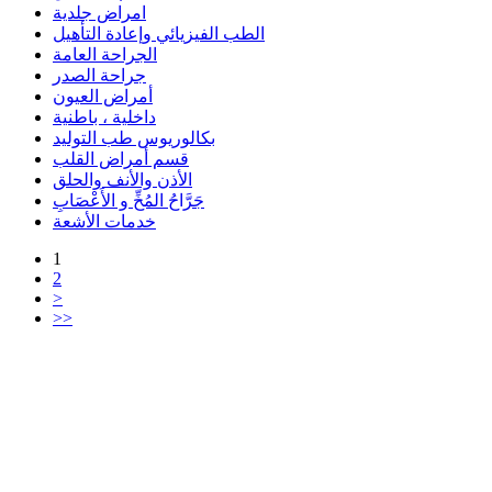
امراض جلدية
الطب الفيزيائي وإعادة التأهيل
الجراحة العامة
جراحة الصدر
أمراض العيون
داخلية ، باطنية
بكالوريوس طب التوليد
قسم أمراض القلب
الأذن والأنف والحلق
جَرَّاحُ المُخِّ و الأَعْصَابِ
خدمات الأشعة
1
2
>
>>