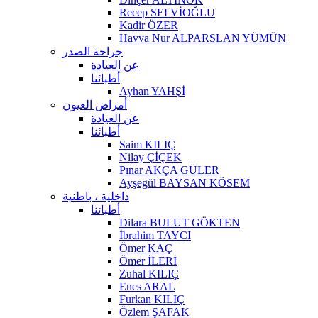
Recep SELVİOĞLU
Kadir ÖZER
Havva Nur ALPARSLAN YÜMÜN
جراحة الصدر
عن العيادة
أطبائنا
Ayhan YAHŞİ
أمراض العيون
عن العيادة
أطبائنا
Saim KILIÇ
Nilay ÇİÇEK
Pınar AKÇA GÜLER
Ayşegül BAYSAN KÖSEM
داخلية ، باطنية
أطبائنا
Dilara BULUT GÖKTEN
İbrahim TAYCI
Ömer KAÇ
Ömer İLERİ
Zuhal KILIÇ
Enes ARAL
Furkan KILIÇ
Özlem ŞAFAK