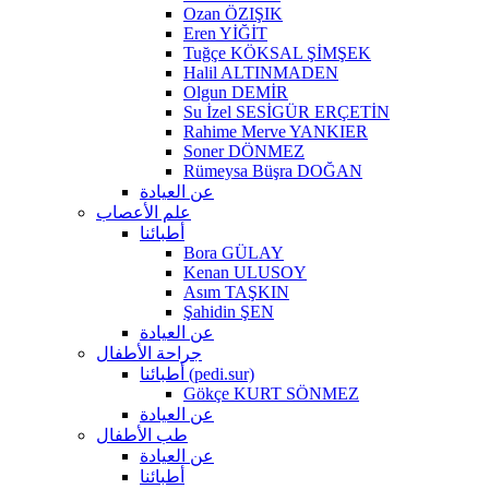
Ozan ÖZIŞIK
Eren YİĞİT
Tuğçe KÖKSAL ŞİMŞEK
Halil ALTINMADEN
Olgun DEMİR
Su İzel SESİGÜR ERÇETİN
Rahime Merve YANKIER
Soner DÖNMEZ
Rümeysa Büşra DOĞAN
عن العيادة
علم الأعصاب
أطبائنا
Bora GÜLAY
Kenan ULUSOY
Asım TAŞKIN
Şahidin ŞEN
عن العيادة
جراحة الأطفال
أطبائنا (pedi.sur)
Gökçe KURT SÖNMEZ
عن العيادة
طب الأطفال
عن العيادة
أطبائنا