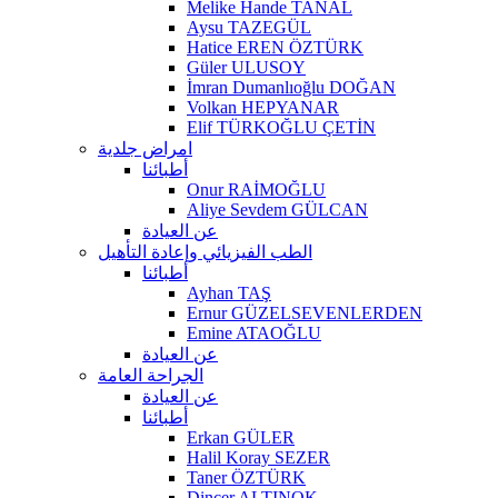
Melike Hande TANAL
Aysu TAZEGÜL
Hatice EREN ÖZTÜRK
Güler ULUSOY
İmran Dumanlıoğlu DOĞAN
Volkan HEPYANAR
Elif TÜRKOĞLU ÇETİN
امراض جلدية
أطبائنا
Onur RAİMOĞLU
Aliye Sevdem GÜLCAN
عن العيادة
الطب الفيزيائي وإعادة التأهيل
أطبائنا
Ayhan TAŞ
Ernur GÜZELSEVENLERDEN
Emine ATAOĞLU
عن العيادة
الجراحة العامة
عن العيادة
أطبائنا
Erkan GÜLER
Halil Koray SEZER
Taner ÖZTÜRK
Dinçer ALTINOK