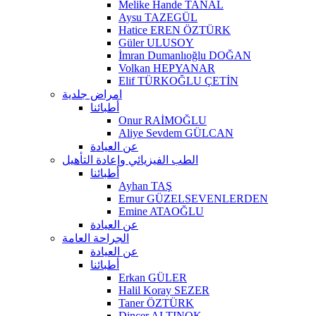
Melike Hande TANAL
Aysu TAZEGÜL
Hatice EREN ÖZTÜRK
Güler ULUSOY
İmran Dumanlıoğlu DOĞAN
Volkan HEPYANAR
Elif TÜRKOĞLU ÇETİN
امراض جلدية
أطبائنا
Onur RAİMOĞLU
Aliye Sevdem GÜLCAN
عن العيادة
الطب الفيزيائي وإعادة التأهيل
أطبائنا
Ayhan TAŞ
Ernur GÜZELSEVENLERDEN
Emine ATAOĞLU
عن العيادة
الجراحة العامة
عن العيادة
أطبائنا
Erkan GÜLER
Halil Koray SEZER
Taner ÖZTÜRK
Dinçer ALTINOK