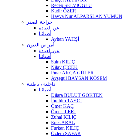
Recep SELVİOĞLU
Kadir ÖZER
Havva Nur ALPARSLAN YÜMÜN
جراحة الصدر
عن العيادة
أطبائنا
Ayhan YAHŞİ
أمراض العيون
عن العيادة
أطبائنا
Saim KILIÇ
Nilay ÇİÇEK
Pınar AKÇA GÜLER
Ayşegül BAYSAN KÖSEM
داخلية ، باطنية
أطبائنا
Dilara BULUT GÖKTEN
İbrahim TAYCI
Ömer KAÇ
Ömer İLERİ
Zuhal KILIÇ
Enes ARAL
Furkan KILIÇ
Özlem ŞAFAK