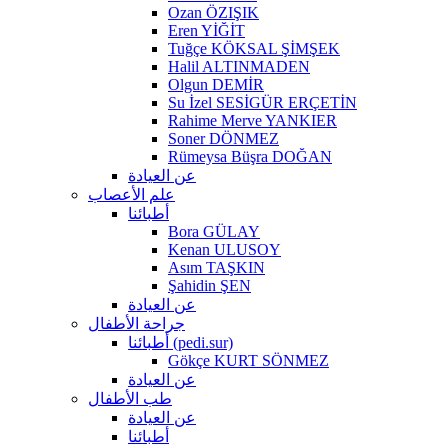
Ozan ÖZIŞIK
Eren YİĞİT
Tuğçe KÖKSAL ŞİMŞEK
Halil ALTINMADEN
Olgun DEMİR
Su İzel SESİGÜR ERÇETİN
Rahime Merve YANKIER
Soner DÖNMEZ
Rümeysa Büşra DOĞAN
عن العيادة
علم الأعصاب
أطبائنا
Bora GÜLAY
Kenan ULUSOY
Asım TAŞKIN
Şahidin ŞEN
عن العيادة
جراحة الأطفال
أطبائنا (pedi.sur)
Gökçe KURT SÖNMEZ
عن العيادة
طب الأطفال
عن العيادة
أطبائنا