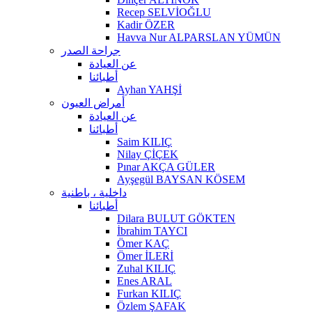
Recep SELVİOĞLU
Kadir ÖZER
Havva Nur ALPARSLAN YÜMÜN
جراحة الصدر
عن العيادة
أطبائنا
Ayhan YAHŞİ
أمراض العيون
عن العيادة
أطبائنا
Saim KILIÇ
Nilay ÇİÇEK
Pınar AKÇA GÜLER
Ayşegül BAYSAN KÖSEM
داخلية ، باطنية
أطبائنا
Dilara BULUT GÖKTEN
İbrahim TAYCI
Ömer KAÇ
Ömer İLERİ
Zuhal KILIÇ
Enes ARAL
Furkan KILIÇ
Özlem ŞAFAK