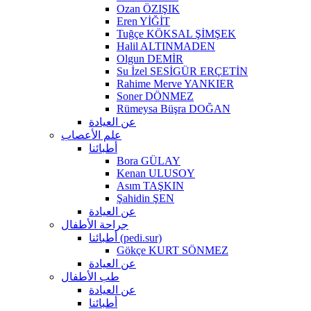
Ozan ÖZIŞIK
Eren YİĞİT
Tuğçe KÖKSAL ŞİMŞEK
Halil ALTINMADEN
Olgun DEMİR
Su İzel SESİGÜR ERÇETİN
Rahime Merve YANKIER
Soner DÖNMEZ
Rümeysa Büşra DOĞAN
عن العيادة
علم الأعصاب
أطبائنا
Bora GÜLAY
Kenan ULUSOY
Asım TAŞKIN
Şahidin ŞEN
عن العيادة
جراحة الأطفال
أطبائنا (pedi.sur)
Gökçe KURT SÖNMEZ
عن العيادة
طب الأطفال
عن العيادة
أطبائنا