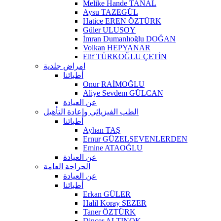
Melike Hande TANAL
Aysu TAZEGÜL
Hatice EREN ÖZTÜRK
Güler ULUSOY
İmran Dumanlıoğlu DOĞAN
Volkan HEPYANAR
Elif TÜRKOĞLU ÇETİN
امراض جلدية
أطبائنا
Onur RAİMOĞLU
Aliye Sevdem GÜLCAN
عن العيادة
الطب الفيزيائي وإعادة التأهيل
أطبائنا
Ayhan TAŞ
Ernur GÜZELSEVENLERDEN
Emine ATAOĞLU
عن العيادة
الجراحة العامة
عن العيادة
أطبائنا
Erkan GÜLER
Halil Koray SEZER
Taner ÖZTÜRK
Dinçer ALTINOK