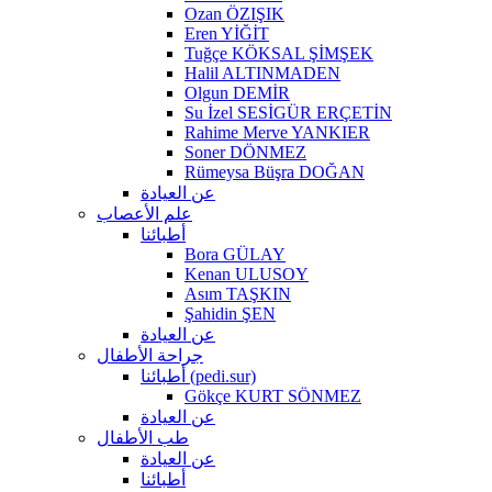
Ozan ÖZIŞIK
Eren YİĞİT
Tuğçe KÖKSAL ŞİMŞEK
Halil ALTINMADEN
Olgun DEMİR
Su İzel SESİGÜR ERÇETİN
Rahime Merve YANKIER
Soner DÖNMEZ
Rümeysa Büşra DOĞAN
عن العيادة
علم الأعصاب
أطبائنا
Bora GÜLAY
Kenan ULUSOY
Asım TAŞKIN
Şahidin ŞEN
عن العيادة
جراحة الأطفال
أطبائنا (pedi.sur)
Gökçe KURT SÖNMEZ
عن العيادة
طب الأطفال
عن العيادة
أطبائنا