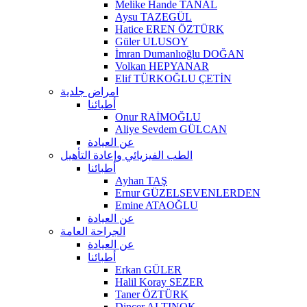
Melike Hande TANAL
Aysu TAZEGÜL
Hatice EREN ÖZTÜRK
Güler ULUSOY
İmran Dumanlıoğlu DOĞAN
Volkan HEPYANAR
Elif TÜRKOĞLU ÇETİN
امراض جلدية
أطبائنا
Onur RAİMOĞLU
Aliye Sevdem GÜLCAN
عن العيادة
الطب الفيزيائي وإعادة التأهيل
أطبائنا
Ayhan TAŞ
Ernur GÜZELSEVENLERDEN
Emine ATAOĞLU
عن العيادة
الجراحة العامة
عن العيادة
أطبائنا
Erkan GÜLER
Halil Koray SEZER
Taner ÖZTÜRK
Dinçer ALTINOK