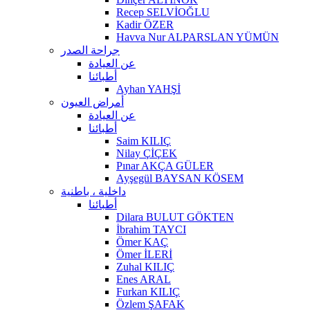
Recep SELVİOĞLU
Kadir ÖZER
Havva Nur ALPARSLAN YÜMÜN
جراحة الصدر
عن العيادة
أطبائنا
Ayhan YAHŞİ
أمراض العيون
عن العيادة
أطبائنا
Saim KILIÇ
Nilay ÇİÇEK
Pınar AKÇA GÜLER
Ayşegül BAYSAN KÖSEM
داخلية ، باطنية
أطبائنا
Dilara BULUT GÖKTEN
İbrahim TAYCI
Ömer KAÇ
Ömer İLERİ
Zuhal KILIÇ
Enes ARAL
Furkan KILIÇ
Özlem ŞAFAK