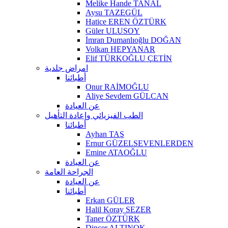
Melike Hande TANAL
Aysu TAZEGÜL
Hatice EREN ÖZTÜRK
Güler ULUSOY
İmran Dumanlıoğlu DOĞAN
Volkan HEPYANAR
Elif TÜRKOĞLU ÇETİN
امراض جلدية
أطبائنا
Onur RAİMOĞLU
Aliye Sevdem GÜLCAN
عن العيادة
الطب الفيزيائي وإعادة التأهيل
أطبائنا
Ayhan TAŞ
Ernur GÜZELSEVENLERDEN
Emine ATAOĞLU
عن العيادة
الجراحة العامة
عن العيادة
أطبائنا
Erkan GÜLER
Halil Koray SEZER
Taner ÖZTÜRK
Dinçer ALTINOK