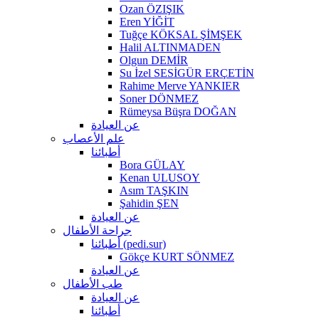
Ozan ÖZIŞIK
Eren YİĞİT
Tuğçe KÖKSAL ŞİMŞEK
Halil ALTINMADEN
Olgun DEMİR
Su İzel SESİGÜR ERÇETİN
Rahime Merve YANKIER
Soner DÖNMEZ
Rümeysa Büşra DOĞAN
عن العيادة
علم الأعصاب
أطبائنا
Bora GÜLAY
Kenan ULUSOY
Asım TAŞKIN
Şahidin ŞEN
عن العيادة
جراحة الأطفال
أطبائنا (pedi.sur)
Gökçe KURT SÖNMEZ
عن العيادة
طب الأطفال
عن العيادة
أطبائنا