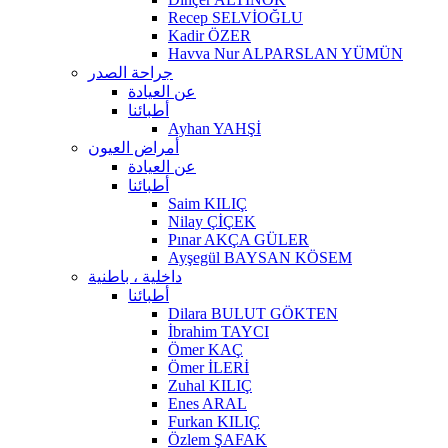
Recep SELVİOĞLU
Kadir ÖZER
Havva Nur ALPARSLAN YÜMÜN
جراحة الصدر
عن العيادة
أطبائنا
Ayhan YAHŞİ
أمراض العيون
عن العيادة
أطبائنا
Saim KILIÇ
Nilay ÇİÇEK
Pınar AKÇA GÜLER
Ayşegül BAYSAN KÖSEM
داخلية ، باطنية
أطبائنا
Dilara BULUT GÖKTEN
İbrahim TAYCI
Ömer KAÇ
Ömer İLERİ
Zuhal KILIÇ
Enes ARAL
Furkan KILIÇ
Özlem ŞAFAK