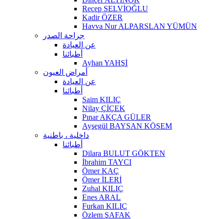
Recep SELVİOĞLU
Kadir ÖZER
Havva Nur ALPARSLAN YÜMÜN
جراحة الصدر
عن العيادة
أطبائنا
Ayhan YAHŞİ
أمراض العيون
عن العيادة
أطبائنا
Saim KILIÇ
Nilay ÇİÇEK
Pınar AKÇA GÜLER
Ayşegül BAYSAN KÖSEM
داخلية ، باطنية
أطبائنا
Dilara BULUT GÖKTEN
İbrahim TAYCI
Ömer KAÇ
Ömer İLERİ
Zuhal KILIÇ
Enes ARAL
Furkan KILIÇ
Özlem ŞAFAK