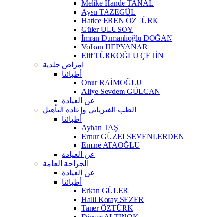
Melike Hande TANAL
Aysu TAZEGÜL
Hatice EREN ÖZTÜRK
Güler ULUSOY
İmran Dumanlıoğlu DOĞAN
Volkan HEPYANAR
Elif TÜRKOĞLU ÇETİN
امراض جلدية
أطبائنا
Onur RAİMOĞLU
Aliye Sevdem GÜLCAN
عن العيادة
الطب الفيزيائي وإعادة التأهيل
أطبائنا
Ayhan TAŞ
Ernur GÜZELSEVENLERDEN
Emine ATAOĞLU
عن العيادة
الجراحة العامة
عن العيادة
أطبائنا
Erkan GÜLER
Halil Koray SEZER
Taner ÖZTÜRK
Dinçer ALTINOK