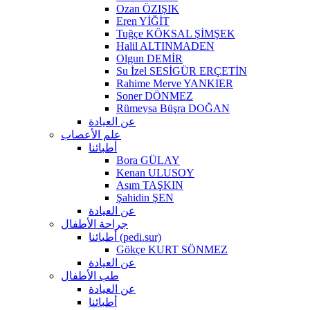
Ozan ÖZIŞIK
Eren YİĞİT
Tuğçe KÖKSAL ŞİMŞEK
Halil ALTINMADEN
Olgun DEMİR
Su İzel SESİGÜR ERÇETİN
Rahime Merve YANKIER
Soner DÖNMEZ
Rümeysa Büşra DOĞAN
عن العيادة
علم الأعصاب
أطبائنا
Bora GÜLAY
Kenan ULUSOY
Asım TAŞKIN
Şahidin ŞEN
عن العيادة
جراحة الأطفال
أطبائنا (pedi.sur)
Gökçe KURT SÖNMEZ
عن العيادة
طب الأطفال
عن العيادة
أطبائنا