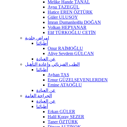
Melike Hande TANAL
Aysu TAZEGÜL
Hatice EREN ÖZTÜRK
Güler ULUSOY
İmran Dumanlıoğlu DOĞAN
Volkan HEPYANAR
Elif TÜRKOĞLU ÇETİN
امراض جلدية
أطبائنا
Onur RAİMOĞLU
Aliye Sevdem GÜLCAN
عن العيادة
الطب الفيزيائي وإعادة التأهيل
أطبائنا
Ayhan TAŞ
Ernur GÜZELSEVENLERDEN
Emine ATAOĞLU
عن العيادة
الجراحة العامة
عن العيادة
أطبائنا
Erkan GÜLER
Halil Koray SEZER
Taner ÖZTÜRK
Dinçer ALTINOK