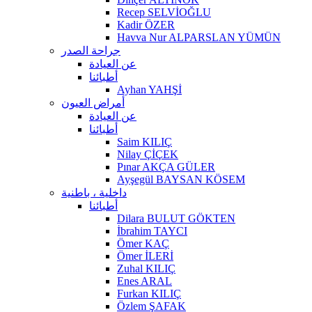
Recep SELVİOĞLU
Kadir ÖZER
Havva Nur ALPARSLAN YÜMÜN
جراحة الصدر
عن العيادة
أطبائنا
Ayhan YAHŞİ
أمراض العيون
عن العيادة
أطبائنا
Saim KILIÇ
Nilay ÇİÇEK
Pınar AKÇA GÜLER
Ayşegül BAYSAN KÖSEM
داخلية ، باطنية
أطبائنا
Dilara BULUT GÖKTEN
İbrahim TAYCI
Ömer KAÇ
Ömer İLERİ
Zuhal KILIÇ
Enes ARAL
Furkan KILIÇ
Özlem ŞAFAK