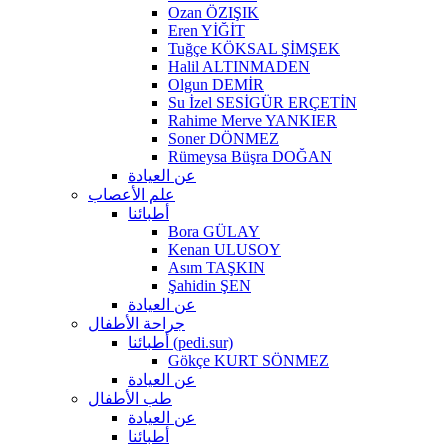
Ozan ÖZIŞIK
Eren YİĞİT
Tuğçe KÖKSAL ŞİMŞEK
Halil ALTINMADEN
Olgun DEMİR
Su İzel SESİGÜR ERÇETİN
Rahime Merve YANKIER
Soner DÖNMEZ
Rümeysa Büşra DOĞAN
عن العيادة
علم الأعصاب
أطبائنا
Bora GÜLAY
Kenan ULUSOY
Asım TAŞKIN
Şahidin ŞEN
عن العيادة
جراحة الأطفال
أطبائنا (pedi.sur)
Gökçe KURT SÖNMEZ
عن العيادة
طب الأطفال
عن العيادة
أطبائنا