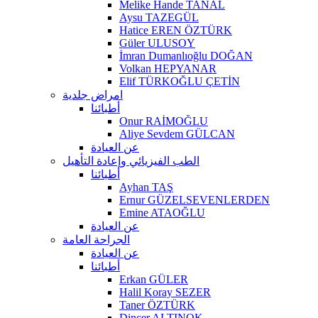
Melike Hande TANAL
Aysu TAZEGÜL
Hatice EREN ÖZTÜRK
Güler ULUSOY
İmran Dumanlıoğlu DOĞAN
Volkan HEPYANAR
Elif TÜRKOĞLU ÇETİN
امراض جلدية
أطبائنا
Onur RAİMOĞLU
Aliye Sevdem GÜLCAN
عن العيادة
الطب الفيزيائي وإعادة التأهيل
أطبائنا
Ayhan TAŞ
Ernur GÜZELSEVENLERDEN
Emine ATAOĞLU
عن العيادة
الجراحة العامة
عن العيادة
أطبائنا
Erkan GÜLER
Halil Koray SEZER
Taner ÖZTÜRK
Dinçer ALTINOK