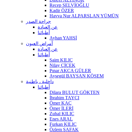
Recep SELVİOĞLU
Kadir ÖZER
Havva Nur ALPARSLAN YÜMÜN
جراحة الصدر
عن العيادة
أطبائنا
Ayhan YAHŞİ
أمراض العيون
عن العيادة
أطبائنا
Saim KILIÇ
Nilay ÇİÇEK
Pınar AKÇA GÜLER
Ayşegül BAYSAN KÖSEM
داخلية ، باطنية
أطبائنا
Dilara BULUT GÖKTEN
İbrahim TAYCI
Ömer KAÇ
Ömer İLERİ
Zuhal KILIÇ
Enes ARAL
Furkan KILIÇ
Özlem ŞAFAK